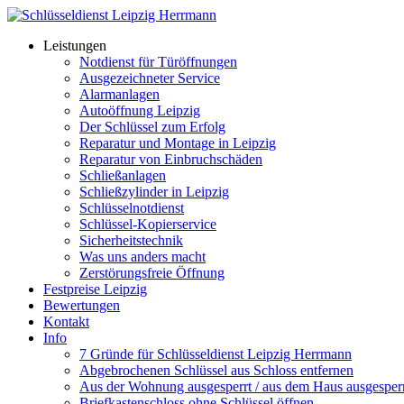
Zum
Inhalt
Leistungen
springen
Notdienst für Türöffnungen
Ausgezeichneter Service
Alarmanlagen
Autoöffnung Leipzig
Der Schlüssel zum Erfolg
Reparatur und Montage in Leipzig
Reparatur von Einbruchschäden​
Schließanlagen
Schließzylinder in Leipzig
Schlüsselnotdienst
Schlüssel-Kopierservice
Sicherheitstechnik
Was uns anders macht
Zerstörungsfreie Öffnung
Festpreise Leipzig
Bewertungen
Kontakt
Info
7 Gründe für Schlüsseldienst Leipzig Herrmann
Abgebrochenen Schlüssel aus Schloss entfernen
Aus der Wohnung ausgesperrt / aus dem Haus ausgesperr
Briefkastenschloss ohne Schlüssel öffnen