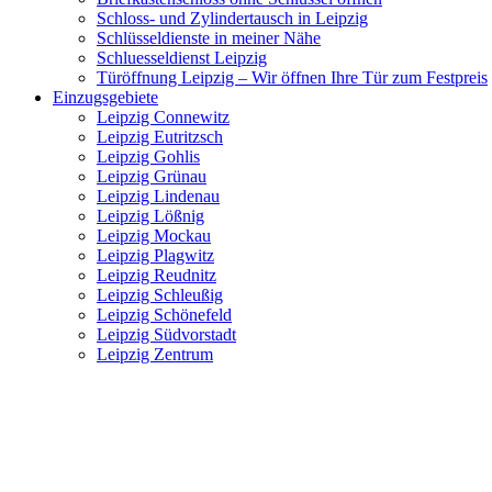
Schloss- und Zylindertausch in Leipzig
Schlüsseldienste in meiner Nähe
Schluesseldienst Leipzig
Türöffnung Leipzig – Wir öffnen Ihre Tür zum Festpreis
Einzugsgebiete
Leipzig Connewitz
Leipzig Eutritzsch
Leipzig Gohlis
Leipzig Grünau
Leipzig Lindenau
Leipzig Lößnig
Leipzig Mockau
Leipzig Plagwitz
Leipzig Reudnitz
Leipzig Schleußig
Leipzig Schönefeld
Leipzig Südvorstadt
Leipzig Zentrum